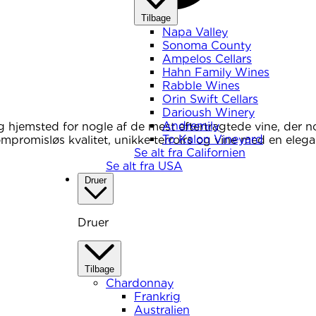
Tilbage
Napa Valley
Sonoma County
Ampelos Cellars
Hahn Family Wines
Rabble Wines
Orin Swift Cellars
Darioush Winery
Andremily
 hjemsted for nogle af de mest eftertragtede vine, der n
To Kalon Vineyard
promisløs kvalitet, unikke terroirs og vine med en eleg
Se alt fra Californien
Se alt fra USA
Druer
Druer
Tilbage
Chardonnay
Frankrig
Australien