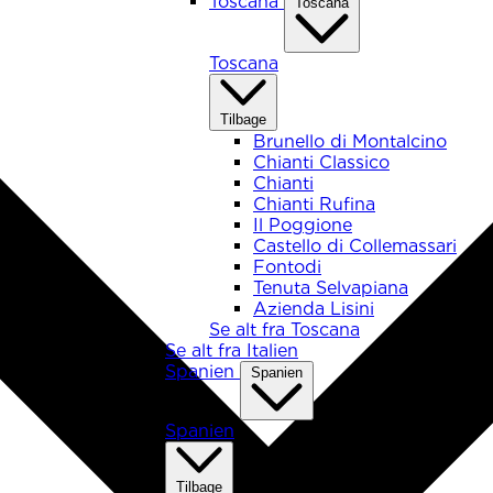
Toscana
Toscana
Toscana
Tilbage
Brunello di Montalcino
Chianti Classico
Chianti
Chianti Rufina
Il Poggione
Castello di Collemassari
Fontodi
Tenuta Selvapiana
Azienda Lisini
Se alt fra Toscana
Se alt fra Italien
Spanien
Spanien
Spanien
Tilbage