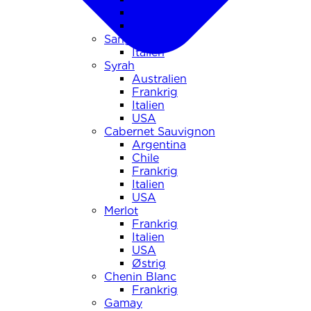
Italien
USA
Sangiovese
Italien
Syrah
Australien
Frankrig
Italien
USA
Cabernet Sauvignon
Argentina
Chile
Frankrig
Italien
USA
Merlot
Frankrig
Italien
USA
Østrig
Chenin Blanc
Frankrig
Gamay