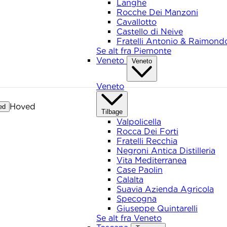
Langhe
Rocche Dei Manzoni
Cavallotto
Castello di Neive
Fratelli Antonio & Raimond
Se alt fra Piemonte
Veneto
Veneto
Veneto
Hoved
ed
Tilbage
Valpolicella
Rocca Dei Forti
Fratelli Recchia
Negroni Antica Distilleria
Vita Mediterranea
Case Paolin
Calalta
Suavia Azienda Agricola
Specogna
Giuseppe Quintarelli
Se alt fra Veneto