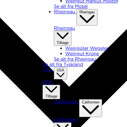
Weingut Markus Molitor
Se alt fra Mosel
Rheingau
Rheingau
Rheingau
Tilbage
Weingüter Wegeler
Weingut Krone
Se alt fra Rheingau
Se alt fra Tyskland
USA
USA
USA
Tilbage
Californien
Californien
Californien