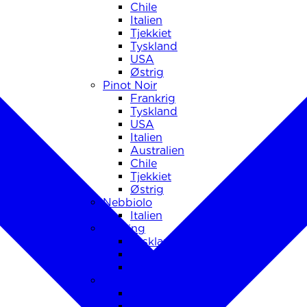
Chile
Italien
Tjekkiet
Tyskland
USA
Østrig
Pinot Noir
Frankrig
Tyskland
USA
Italien
Australien
Chile
Tjekkiet
Østrig
Nebbiolo
Italien
Riesling
Tyskland
Frankrig
Østrig
Sauvignon Blanc
Chile
Frankrig