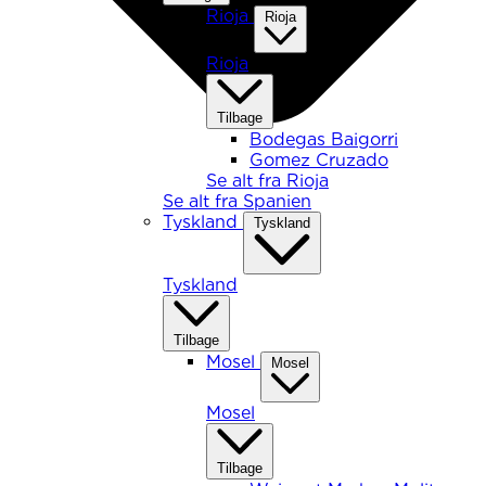
Rioja
Rioja
Rioja
Tilbage
Bodegas Baigorri
Gomez Cruzado
Se alt fra Rioja
Se alt fra Spanien
Tyskland
Tyskland
Tyskland
Tilbage
Mosel
Mosel
Mosel
Tilbage