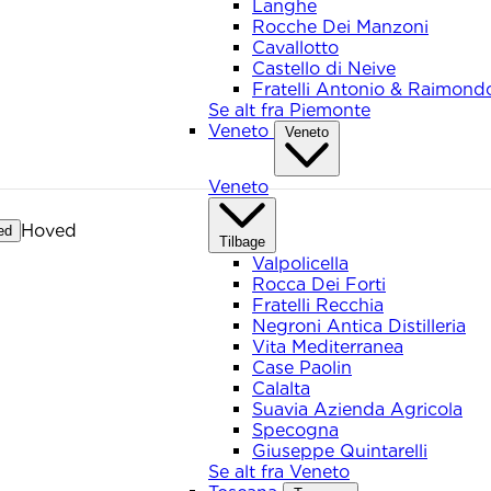
Langhe
Rocche Dei Manzoni
Cavallotto
Castello di Neive
Fratelli Antonio & Raimond
Se alt fra Piemonte
Veneto
Veneto
Veneto
Hoved
ed
Tilbage
Valpolicella
Rocca Dei Forti
Fratelli Recchia
Negroni Antica Distilleria
Vita Mediterranea
Case Paolin
Calalta
Suavia Azienda Agricola
Specogna
Giuseppe Quintarelli
Se alt fra Veneto