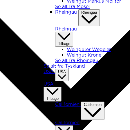
Weingut Markus Molitor
Se alt fra Mosel
Rheingau
Rheingau
Rheingau
Tilbage
Weingüter Wegeler
Weingut Krone
Se alt fra Rheingau
Se alt fra Tyskland
USA
USA
USA
Tilbage
Californien
Californien
Californien