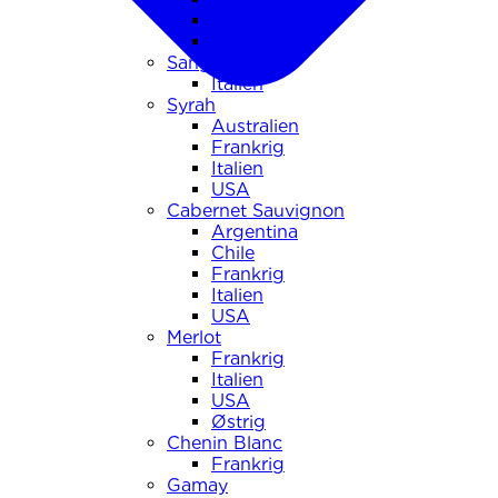
Italien
USA
Sangiovese
Italien
Syrah
Australien
Frankrig
Italien
USA
Cabernet Sauvignon
Argentina
Chile
Frankrig
Italien
USA
Merlot
Frankrig
Italien
USA
Østrig
Chenin Blanc
Frankrig
Gamay