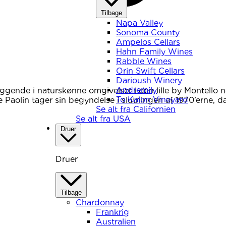
Tilbage
Napa Valley
Sonoma County
Ampelos Cellars
Hahn Family Wines
Rabble Wines
Orin Swift Cellars
Darioush Winery
Andremily
iggende i naturskønne omgivelser i den lille by Montello 
To Kalon Vineyard
 Paolin tager sin begyndelse i slutningen af 1970’erne, 
Se alt fra Californien
Se alt fra USA
Druer
Druer
Tilbage
Chardonnay
Frankrig
Australien