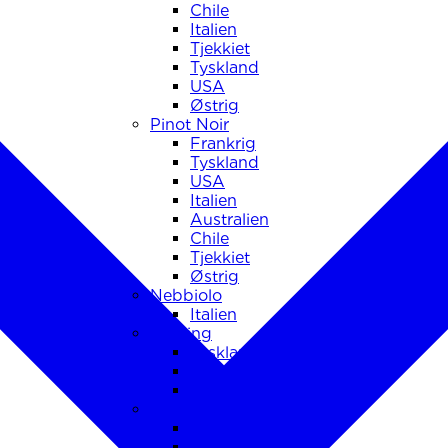
Chile
Italien
Tjekkiet
Tyskland
USA
Østrig
Pinot Noir
Frankrig
Tyskland
USA
Italien
Australien
Chile
Tjekkiet
Østrig
Nebbiolo
Italien
Riesling
Tyskland
Frankrig
Østrig
Sauvignon Blanc
Chile
Frankrig