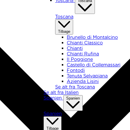
Toscana
Toscana
Toscana
Tilbage
Brunello di Montalcino
Chianti Classico
Chianti
Chianti Rufina
Il Poggione
Castello di Collemassari
Fontodi
Tenuta Selvapiana
Azienda Lisini
Se alt fra Toscana
Se alt fra Italien
Spanien
Spanien
Spanien
Tilbage