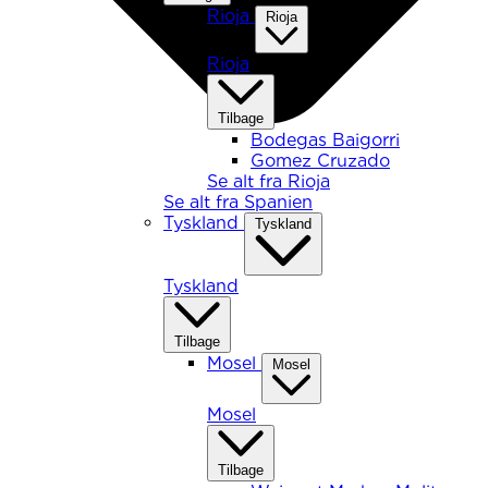
Rioja
Rioja
Rioja
Tilbage
Bodegas Baigorri
Gomez Cruzado
Se alt fra Rioja
Se alt fra Spanien
Tyskland
Tyskland
Tyskland
Tilbage
Mosel
Mosel
Mosel
Tilbage