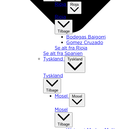
Rioja
Rioja
Rioja
Tilbage
Bodegas Baigorri
Gomez Cruzado
Se alt fra Rioja
Se alt fra Spanien
Tyskland
Tyskland
Tyskland
Tilbage
Mosel
Mosel
Mosel
Tilbage