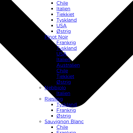
Chile
Italien
Tjekkiet
Tyskland
USA
Østrig
Pinot Noir
Frankrig
Tyskland
USA
Italien
Australien
Chile
Tjekkiet
Østrig
Nebbiolo
Italien
Riesling
Tyskland
Frankrig
Østrig
Sauvignon Blanc
Chile
Frankrig