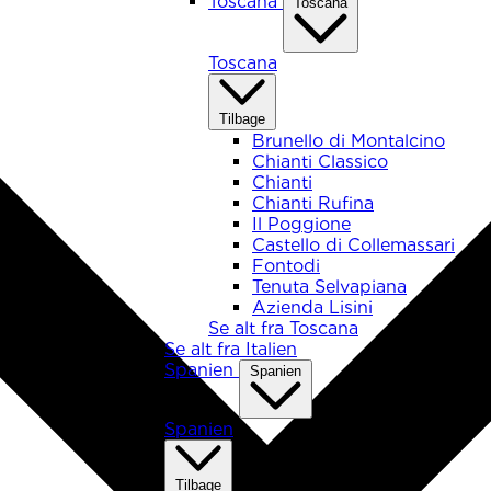
Toscana
Toscana
Toscana
Tilbage
Brunello di Montalcino
Chianti Classico
Chianti
Chianti Rufina
Il Poggione
Castello di Collemassari
Fontodi
Tenuta Selvapiana
Azienda Lisini
Se alt fra Toscana
Se alt fra Italien
Spanien
Spanien
Spanien
Tilbage