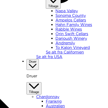
Tilbage
Napa Valley
Sonoma County
Ampelos Cellars
Hahn Family Wines
Rabble Wines
Orin Swift Cellars
Darioush Winery
Andremily
To Kalon Vineyard
Se alt fra Californien
Se alt fra USA
Druer
Druer
Tilbage
Chardonnay
Frankrig
Australien