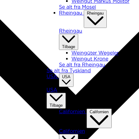
Weingut Markus Molitor
Se alt fra Mosel
Rheingau
Rheingau
Rheingau
Tilbage
Weingüter Wegeler
Weingut Krone
Se alt fra Rheingau
Se alt fra Tyskland
USA
USA
USA
Tilbage
Californien
Californien
Californien