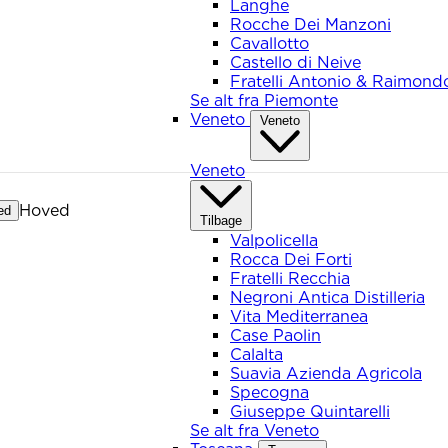
Langhe
Rocche Dei Manzoni
Cavallotto
Castello di Neive
Fratelli Antonio & Raimond
Se alt fra Piemonte
Veneto
Veneto
Veneto
Hoved
ed
Tilbage
Valpolicella
Rocca Dei Forti
Fratelli Recchia
Negroni Antica Distilleria
Vita Mediterranea
Case Paolin
Calalta
Suavia Azienda Agricola
Specogna
Giuseppe Quintarelli
Se alt fra Veneto