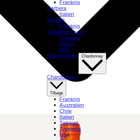
Frankrig
Barbera
Italien
Aligoté
Frankrig
Cabernet Franc
Frankrig
Italien
USA
Chardonnay
Chardonnay
Chardonnay
Tilbage
Frankrig
Australien
Chile
Italien
Tjekkiet
Tyskland
USA