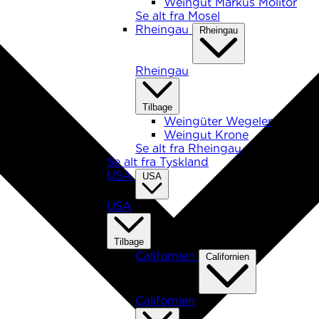
Weingut Markus Molitor
Se alt fra Mosel
Rheingau
Rheingau
Rheingau
Tilbage
Weingüter Wegeler
Weingut Krone
Se alt fra Rheingau
Se alt fra Tyskland
USA
USA
USA
Tilbage
Californien
Californien
Californien