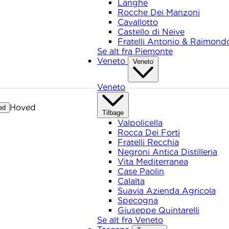
Langhe
Rocche Dei Manzoni
Cavallotto
Castello di Neive
Fratelli Antonio & Raimond
Se alt fra Piemonte
Veneto
Veneto
Veneto
Hoved
ed
Tilbage
Valpolicella
Rocca Dei Forti
Fratelli Recchia
Negroni Antica Distilleria
Vita Mediterranea
Case Paolin
Calalta
Suavia Azienda Agricola
Specogna
Giuseppe Quintarelli
Se alt fra Veneto