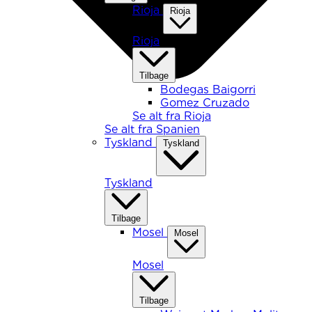
Rioja
Rioja
Rioja
Tilbage
Bodegas Baigorri
Gomez Cruzado
Se alt fra Rioja
Se alt fra Spanien
Tyskland
Tyskland
Tyskland
Tilbage
Mosel
Mosel
Mosel
Tilbage