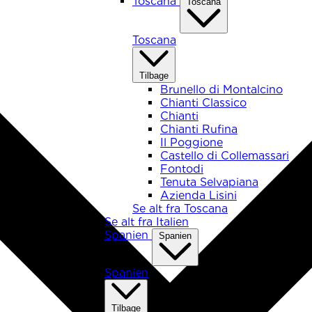
Toscana
Toscana
Toscana
Tilbage
Brunello di Montalcino
Chianti Classico
Chianti
Chianti Rufina
Il Poggione
Castello di Collemassari
Fontodi
Tenuta Selvapiana
Azienda Lisini
Se alt fra Toscana
Se alt fra Italien
Spanien
Spanien
Spanien
Tilbage