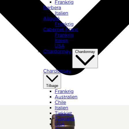
Frankrig
Barbera
Italien
Aligoté
Frankrig
Cabernet Franc
Frankrig
Italien
USA
Chardonnay
Chardonnay
Chardonnay
Tilbage
Frankrig
Australien
Chile
Italien
Tjekkiet
Tyskland
USA