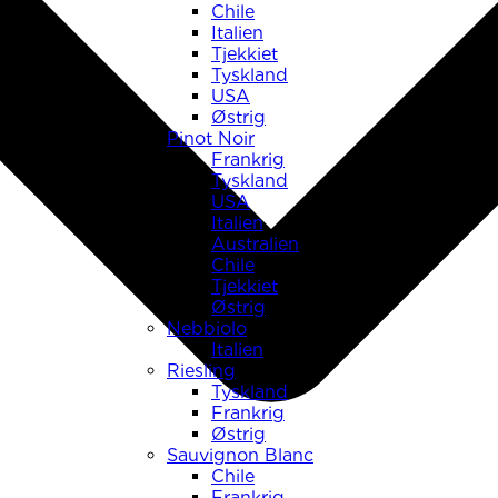
Chile
Italien
Tjekkiet
Tyskland
USA
Østrig
Pinot Noir
Frankrig
Tyskland
USA
Italien
Australien
Chile
Tjekkiet
Østrig
Nebbiolo
Italien
Riesling
Tyskland
Frankrig
Østrig
Sauvignon Blanc
Chile
Frankrig