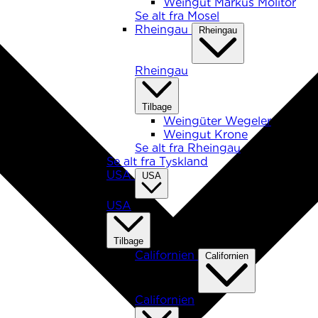
Weingut Markus Molitor
Se alt fra Mosel
Rheingau
Rheingau
Rheingau
Tilbage
Weingüter Wegeler
Weingut Krone
Se alt fra Rheingau
Se alt fra Tyskland
USA
USA
USA
Tilbage
Californien
Californien
Californien