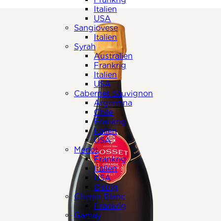
Italien
USA
Sangiovese
Italien
Syrah
Australien
Frankrig
Italien
USA
Cabernet Sauvignon
Argentina
Chile
Frankrig
Italien
USA
Merlot
Frankrig
Italien
USA
Østrig
Chenin Blanc
Frankrig
Gamay