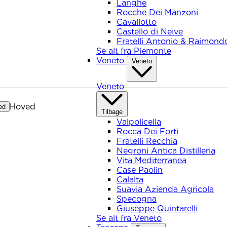
Langhe
Rocche Dei Manzoni
Cavallotto
Castello di Neive
Fratelli Antonio & Raimond
Se alt fra Piemonte
Veneto
Veneto
Veneto
Hoved
ed
Tilbage
Valpolicella
Rocca Dei Forti
Fratelli Recchia
Negroni Antica Distilleria
Vita Mediterranea
Case Paolin
Calalta
Suavia Azienda Agricola
Specogna
Giuseppe Quintarelli
Se alt fra Veneto