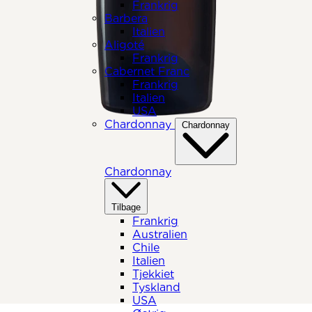
Frankrig
Barbera
Italien
Aligoté
Frankrig
Cabernet Franc
Frankrig
Italien
USA
Chardonnay
Chardonnay
Chardonnay
Tilbage
Frankrig
Australien
Chile
Italien
Tjekkiet
Tyskland
USA