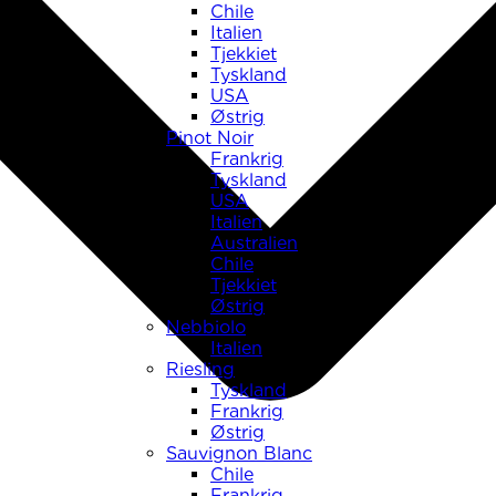
Chile
Italien
Tjekkiet
Tyskland
USA
Østrig
Pinot Noir
Frankrig
Tyskland
USA
Italien
Australien
Chile
Tjekkiet
Østrig
Nebbiolo
Italien
Riesling
Tyskland
Frankrig
Østrig
Sauvignon Blanc
Chile
Frankrig