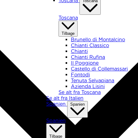
Toscana
Toscana
Toscana
Tilbage
Brunello di Montalcino
Chianti Classico
Chianti
Chianti Rufina
Il Poggione
Castello di Collemassari
Fontodi
Tenuta Selvapiana
Azienda Lisini
Se alt fra Toscana
Se alt fra Italien
Spanien
Spanien
Spanien
Tilbage