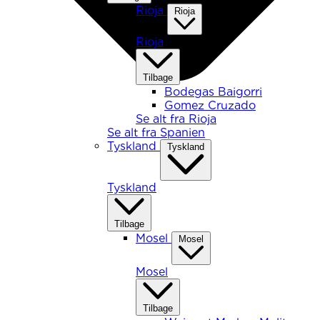
Rioja
Rioja
Rioja
Tilbage
Bodegas Baigorri
Gomez Cruzado
Se alt fra Rioja
Se alt fra Spanien
Tyskland
Tyskland
Tyskland
Tilbage
Mosel
Mosel
Mosel
Tilbage