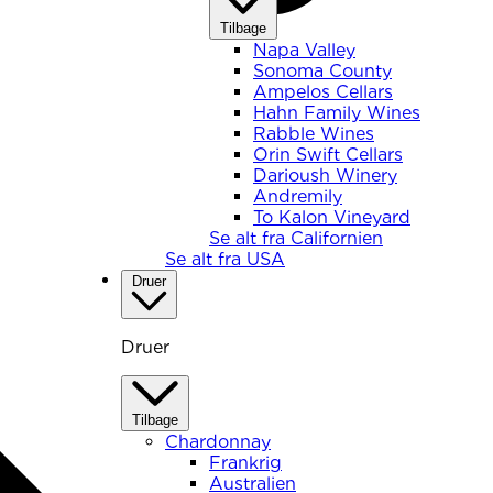
Tilbage
Napa Valley
Sonoma County
Ampelos Cellars
Hahn Family Wines
Rabble Wines
Orin Swift Cellars
Darioush Winery
Andremily
To Kalon Vineyard
Se alt fra Californien
Se alt fra USA
Druer
Druer
Tilbage
Chardonnay
Frankrig
Australien