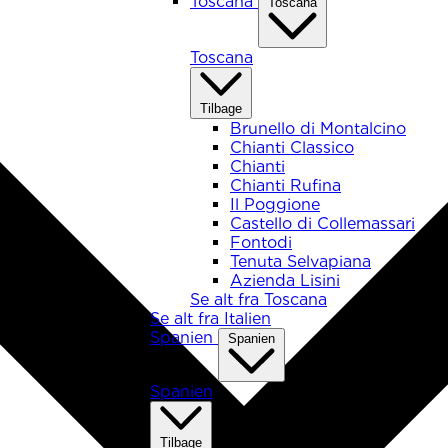
Toscana
Toscana
Toscana
Tilbage
Brunello di Montalcino
Chianti Classico
Chianti
Chianti Rufina
Il Poggione
Castello di Collemassari
Fontodi
Tenuta Selvapiana
Azienda Lisini
Se alt fra Toscana
Se alt fra Italien
Spanien
Spanien
Spanien
Tilbage