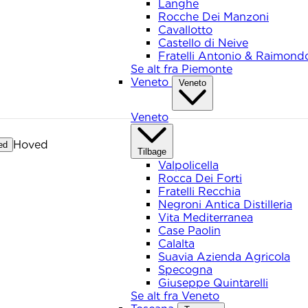
Langhe
Rocche Dei Manzoni
Cavallotto
Castello di Neive
Fratelli Antonio & Raimond
Se alt fra Piemonte
Veneto
Veneto
Veneto
Hoved
ed
Tilbage
Valpolicella
Rocca Dei Forti
Fratelli Recchia
Negroni Antica Distilleria
Vita Mediterranea
Case Paolin
Calalta
Suavia Azienda Agricola
Specogna
Giuseppe Quintarelli
Se alt fra Veneto