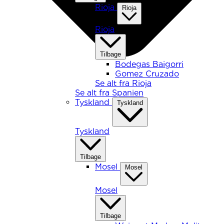
Rioja
Rioja
Rioja
Tilbage
Bodegas Baigorri
Gomez Cruzado
Se alt fra Rioja
Se alt fra Spanien
Tyskland
Tyskland
Tyskland
Tilbage
Mosel
Mosel
Mosel
Tilbage