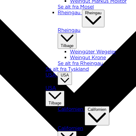
Weingut Markus Molitor
Se alt fra Mosel
Rheingau
Rheingau
Rheingau
Tilbage
Weingüter Wegeler
Weingut Krone
Se alt fra Rheingau
Se alt fra Tyskland
USA
USA
USA
Tilbage
Californien
Californien
Californien