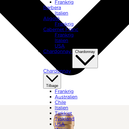
Frankrig
Barbera
Italien
Aligoté
Frankrig
Cabernet Franc
Frankrig
Italien
USA
Chardonnay
Chardonnay
Chardonnay
Tilbage
Frankrig
Australien
Chile
Italien
Tjekkiet
Tyskland
USA