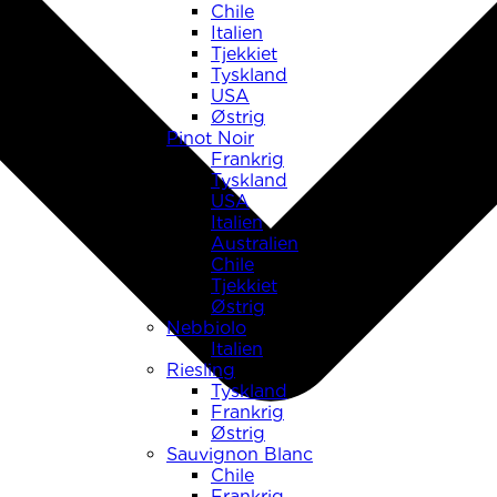
Chile
Italien
Tjekkiet
Tyskland
USA
Østrig
Pinot Noir
Frankrig
Tyskland
USA
Italien
Australien
Chile
Tjekkiet
Østrig
Nebbiolo
Italien
Riesling
Tyskland
Frankrig
Østrig
Sauvignon Blanc
Chile
Frankrig